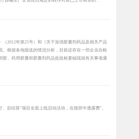
器械生产企业按照规定的程序对其已上市销售的...
2012年第25号）和《关于加强胶囊剂药品及相关产品
情况。根据各地报送的情况分析，目前还存在一些企业自检
明胶、药用胶囊和胶囊剂药品批批检要鳎现就有关事项通
疗、后结算”项目全面上线启动活动，在致辞中透露费”。