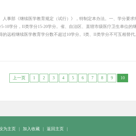
、人事部《继续医学教育规定（试行）》，特制定本办法。一、学分要求
分5-10学分，II类学分15-20学分。省、自治区、直辖市级医疗卫生单
得的远程继续医学教育学分数不超过10学分。I类、II类学分不可互相替
上一页
1
2
3
4
5
6
7
8
9
10
设为主页
|
加入收藏
|
返回主页
|