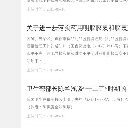
使用情况下存在可能危及人体健康和生命安全的不合理风险
上传时间：2013-05-16
关于进一步落实药用明胶胶囊和胶囊
各省、自治区、直辖市食品药品监督管理局（药品监督管理
质量管理工作的通知》（国食药监电〔2012〕年18号
水平不高、各地自检和抽验进度不平衡以及批批检落实不
知如下：...
上传时间：2013-05-16
卫生部部长陈竺浅谈“十二五”时期的
我国卫生总费用持续上涨，去年已达到19600亿元，有
（作者：陈枫黄金娟陈鋆）
上传时间：2013-05-16