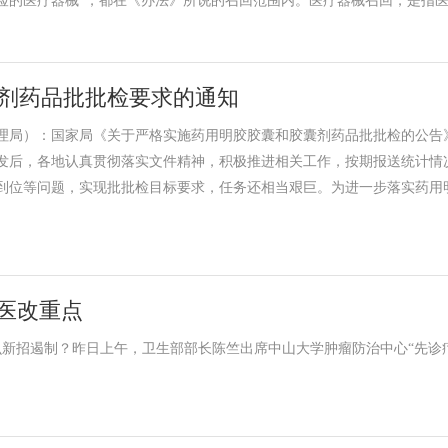
的医疗器械”，都在《办法》所说的召回范围内。医疗器械召回，是指医疗
剂药品批批检要求的通知
局）：国家局《关于严格实施药用明胶胶囊和胶囊剂药品批批检的公告》（
）下发后，各地认真贯彻落实文件精神，积极推进相关工作，按期报送统计
到位等问题，实现批批检目标要求，任务还相当艰巨。为进一步落实药用
医改重点
什么新招遏制？昨日上午，卫生部部长陈竺出席中山大学肿瘤防治中心“先诊