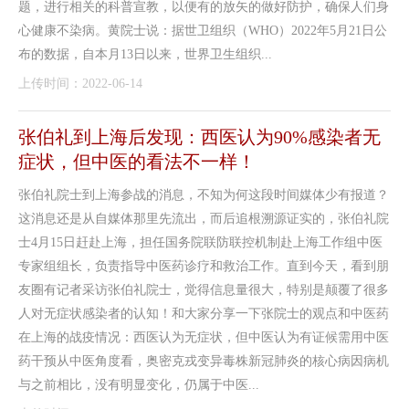
题，进行相关的科普宣教，以便有的放矢的做好防护，确保人们身
心健康不染病。黄院士说：据世卫组织（WHO）2022年5月21日公
布的数据，自本月13日以来，世界卫生组织...
上传时间：2022-06-14
张伯礼到上海后发现：西医认为90%感染者无
症状，但中医的看法不一样！
张伯礼院士到上海参战的消息，不知为何这段时间媒体少有报道？
这消息还是从自媒体那里先流出，而后追根溯源证实的，张伯礼院
士4月15日赶赴上海，担任国务院联防联控机制赴上海工作组中医
专家组组长，负责指导中医药诊疗和救治工作。直到今天，看到朋
友圈有记者采访张伯礼院士，觉得信息量很大，特别是颠覆了很多
人对无症状感染者的认知！和大家分享一下张院士的观点和中医药
在上海的战疫情况：西医认为无症状，但中医认为有证候需用中医
药干预从中医角度看，奥密克戎变异毒株新冠肺炎的核心病因病机
与之前相比，没有明显变化，仍属于中医...