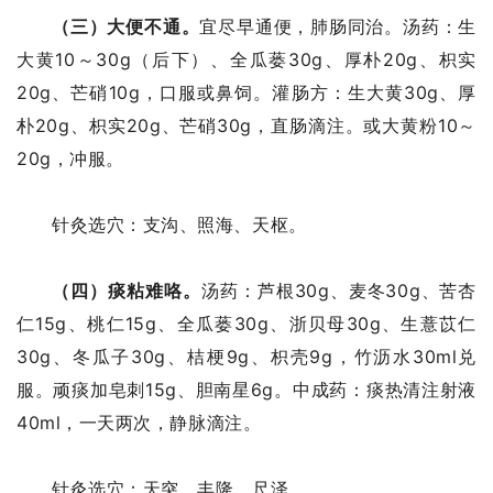
（三）大便不通。
宜尽早通便，肺肠同治。汤药：生
大黄10～30g（后下）、全瓜蒌30g、厚朴20g、枳实
20g、芒硝10g，口服或鼻饲。灌肠方：生大黄30g、厚
朴20g、枳实20g、芒硝30g，直肠滴注。或大黄粉10～
20g，冲服。
针灸选穴：支沟、照海、天枢。
（四）痰粘难咯。
汤药：芦根30g、麦冬30g、苦杏
仁15g、桃仁15g、全瓜蒌30g、浙贝母30g、生薏苡仁
30g、冬瓜子30g、桔梗9g、枳壳9g，竹沥水30ml兑
服。顽痰加皂刺15g、胆南星6g。中成药：痰热清注射液
40ml，一天两次，静脉滴注。
针灸选穴：天突、丰隆、尺泽。