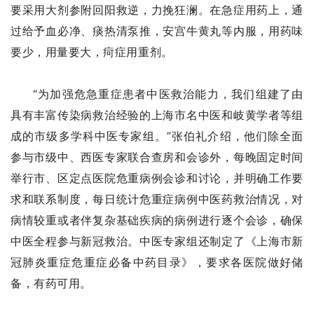
要采用大剂参附回阳救逆，力挽狂澜。在急症用药上，通
过给予血必净、痰热清泵推，安宫牛黄丸等内服，用药味
要少，用量要大，疴症用重剂。
“为加强危急重症患者中医救治能力，我们组建了由
具有丰富传染病救治经验的上海市名中医和岐黄学者等组
成的市级多学科中医专家组。”张伯礼介绍，他们除全面
参与市级中、西医专家联合查房和会诊外，每晚固定时间
举行市、区定点医院危重病例会诊和讨论，并明确工作要
求和联系制度，每日统计危重症病例中医药救治情况，对
病情较重或者伴复杂基础疾病的病例进行逐个会诊，确保
中医全程参与新冠救治。中医专家组还制定了《上海市新
冠肺炎重症危重症必备中药目录》，要求各医院做好储
备，有药可用。