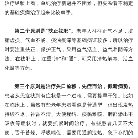
治疗经验上看，单纯治疗新冠并不困难，但夹杂着不稳定
的基础疾病治疗起来比较棘手。
第二个原则是“扶正祛邪”。
老年人往往正气不足，脏
腑虚损、气血不畅、痰浊瘀滞等基础病证较多，所以治疗
时要注重扶正，保护正气，采用益气活血、益气养阴等方
法。在祛邪上，注重“清”和“通”，可采用清热解毒、活血
化瘀等方药。
第三个原则是治疗关口前移，先症而治，截断病势。
患者从无症状到有症状是一个过程，需要提早干预。比如
在临床上，虽然有些老年患者看似是普通型，但出现发热
持续不退、神昏不清、大便秘结、痰黏难咳、肺部渗出不
吸收等症状时，就要抓紧时间治疗。有些患者几天不大
便，舌干苔燥、呼吸喘促，需要用通腑泄热、急下存阴的