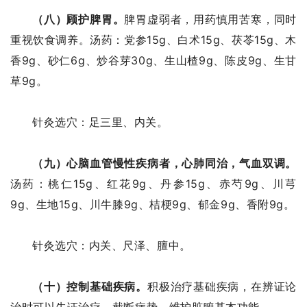
（八）顾护脾胃。
脾胃虚弱者，用药慎用苦寒，同时
重视饮食调养。汤药：党参15g、白术15g、茯苓15g、木
香9g、砂仁6g、炒谷芽30g、生山楂9g、陈皮9g、生甘
草9g。
针灸选穴：足三里、内关。
（九）心脑血管慢性疾病者，心肺同治，气血双调。
汤药：桃仁15g、红花9g、丹参15g、赤芍9g、川芎
9g、生地15g、川牛膝9g、桔梗9g、郁金9g、香附9g。
针灸选穴：内关、尺泽、膻中。
（十）控制基础疾病。
积极治疗基础疾病，在辨证论