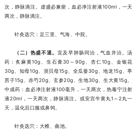
次，静脉滴注。虚盛必兼瘀，血必净注射液100ml，一天
两次，静脉滴注。
针灸选穴：足三里、气海、中脘。
（二）热盛不退。
宜及早肺肠同治，气血并治。汤
药：炙麻黄10g、生石膏30～90g、杏仁10g、金银花
30g、知母10g、浙贝母15g、全瓜蒌30g、地龙15g、葶
苈子15g、赤芍20g、玄参20g、生地30g、生大黄15g。
中成药：血必净注射液100毫升，一天两次，热毒宁注射
液20ml，一天两次，静脉滴注。或安宫牛黄丸1～2丸一
天，温化后口服或鼻饲。
针灸选穴：大椎、曲池。