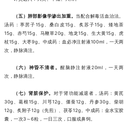
（五）肺部影像学渗出加重。
当配合解毒活血治法。
汤药：葶苈子15g、桑白皮15g、炙苏子15g、矮地茶
15g、赤芍15g、马鞭草20g、地龙15g、生大黄15g、虎
杖15g、大枣9g。中成药：血必净注射液100ml，一天两
次，静脉滴注。
（六）神昏不清者。
醒脑静注射液20ml，一天两
次，静脉滴注。
（七）肾脏保护。
对于肾功能减退者，汤药：黄芪
30g、葛根15g、川芎12g、僵蚕12g、丹参30g、柴胡
12g、炙附子12g（先煎）、茯苓12g。中成药：金水宝胶
囊，一次3～6粒，一日三次，口服或鼻饲。