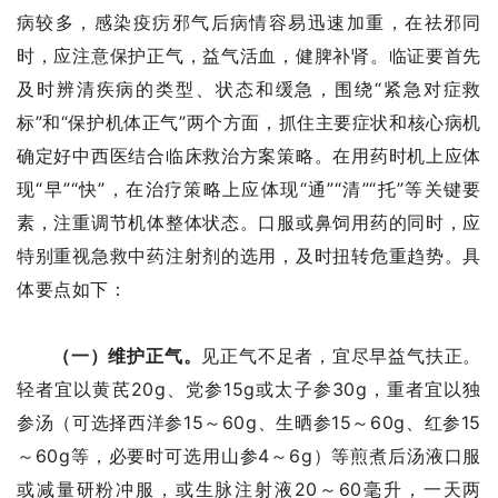
病较多，感染疫疠邪气后病情容易迅速加重，在祛邪同
时，应注意保护正气，益气活血，健脾补肾。临证要首先
及时辨清疾病的类型、状态和缓急，围绕“紧急对症救
标”和“保护机体正气”两个方面，抓住主要症状和核心病机
确定好中西医结合临床救治方案策略。在用药时机上应体
现“早”“快”，在治疗策略上应体现“通”“清”“托”等关键要
素，注重调节机体整体状态。口服或鼻饲用药的同时，应
特别重视急救中药注射剂的选用，及时扭转危重趋势。具
体要点如下：
（一）维护正气。
见正气不足者，宜尽早益气扶正。
轻者宜以黄芪20g、党参15g或太子参30g，重者宜以独
参汤（可选择西洋参15～60g、生晒参15～60g、红参15
～60g等，必要时可选用山参4～6g）等煎煮后汤液口服
或减量研粉冲服，或生脉注射液20～60毫升，一天两