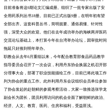
目前准备将这
6
期论文汇编成册。组织了一批专家出版了安
全用药系列丛书
18
册。目前已正式出版
9
册，在明年初有望
全部出齐。这套科普丛书，简明扼要、通俗易懂、针对性
强，深受大众的欢迎。他们在去年成功举办的海峡两岸医药
交流论坛基础上，本打算今年在台湾举办论坛，因审批时间
拖延只好推到明年举办。
职教会从去年
6
月重组以来，今年配合教育部食品药品教学
指导委员会召开了一次会议，利用丹东协会换届之机召开部
分理事大会，部署了职业技能描绘工作，目前已将此项工作
列为协会的重点工作。此外利用丹东会议组织会员单位参加
了协会发起的赴朝鲜的参观考察活动，大家一致推选张学龙
副会长为团长，团员利用访问的机会全面了解朝鲜的政治、
经济、人文、教育、医药、住房和福利，受益匪浅。