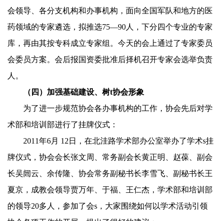
会领导、各分支机构和办事机构，面向全国军队和地方的医
药领域的专家遴选，拟推选
75—90
人，下分四个专业的专家
库，再由其按专科成立专家组。今天的会上通过了专家委员
会委员方案。会后报国资委批准后择机召开专家会选举负责
人。
（四）加强基础建设、树t协会形象
为了进一步规范协会各办事机构的工作，协会先后对学
术部和培训部进行了挂牌仪式：
2011
年
6
月
12
日，在北洼路学术部办公室举办了学术s挂
牌仪式，协会会长张文周、常务副会长黄正明、赵葆、副会
长吴闿云、余传隆、协会常务副秘书长李雪飞、副秘书长王
夏京，成教会领导贾万年、于福、王仁杰，学术部和培训部
的领导
20
多人，参加了会s，大家围绕如何以学术活动引领