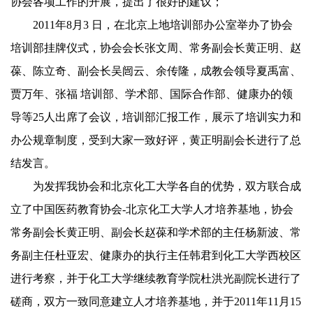
协会各项工作的开展，提出了很好的建议；
2011
年
8
月
3
日，在北京上地培训部办公室举办了协会
培训部挂牌仪式，协会会长张文周、常务副会长黄正明、赵
葆、陈立奇、副会长吴闿云、余传隆，成教会领导夏禹富、
贾万年、张福 培训部、学术部、国际合作部、健康办的领
导等
25
人出席了会议，培训部汇报工作，展示了培训实力和
办公规章制度，受到大家一致好评，黄正明副会长进行了总
结发言。
为发挥我协会和北京化工大学各自的优势，双方联合成
立了中国医药教育协会
-
北京化工大学人才培养基地，协会
常务副会长黄正明、副会长赵葆和学术部的主任杨新波、常
务副主任杜亚宏、健康办的执行主任韩君到化工大学西校区
进行考察，并于化工大学继续教育学院杜洪光副院长进行了
磋商，双方一致同意建立人才培养基地，并于
2011
年
11
月
15