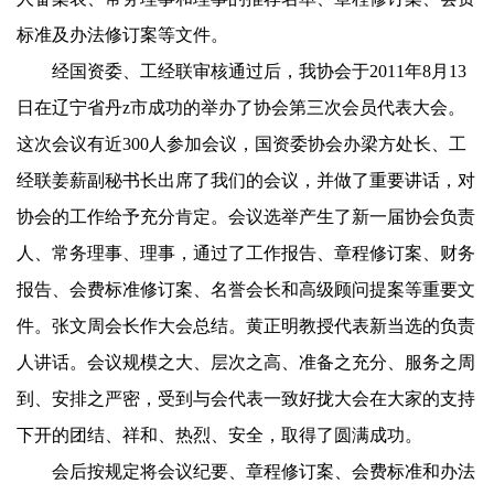
标准及办法修订案等文件。
经国资委、工经联审核通过后，我协会于
2011
年
8
月
13
日
在辽宁省丹z市成功的举办了协会第三次会员代表大会。
这次会议有近
300
人参加会议，国资委协会办梁方处长、工
经联姜薪副秘书长出席了我们的会议，并做了重要讲话，对
协会的工作给予充分肯定。会议选举产生了新一届协会负责
人、常务理事、理事，通过了工作报告、章程修订案、财务
报告、会费标准修订案、名誉会长和高级顾问提案等重要文
件。张文周会长作大会总结。黄正明教授代表新当选的负责
人讲话。会议规模之大、层次之高、准备之充分、服务之周
到、安排之严密，受到与会代表一致好拢大会在大家的支持
下开的团结、祥和、热烈、安全，取得了圆满成功。
会后按规定将会议纪要、章程修订案、会费标准和办法