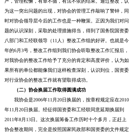
严，管理松懈，有章不循，有法不依的结果。通过整改，认
为这一突出问题的出现，对协会的管理工作敲响了警钟，同
时对协会领导层今后的工作也是一种鞭策。正因为我们对问
题的认识深刻，采取的处理措施得当，得到了国务院国资委
八部门和工经联领导（
11
人）整改工作组的好评。也就是今
年的
6
月
3
号，整改工作组到我们协会听取整改工作汇报后，
对我协会的整改工作给予了充分的肯定和高度评价，认为如
果所有的单位都能像我们这样检查深刻，认识到位，国资委
对行业协会的整改工作就有望取得成功。
（二）协会换届工作取得圆满成功
我协会是
2006
年
11
月
20
日
换届的，按章程规定应在
2010
年
11
月
20
日
换届。经征得国资委和工经联同意延期换届到
2011
年
8
月
13
日
。这次换届筹备工作历时十个多月，正赶上
协会整改期间，完全是按照国家民政部和国资委的文件规定